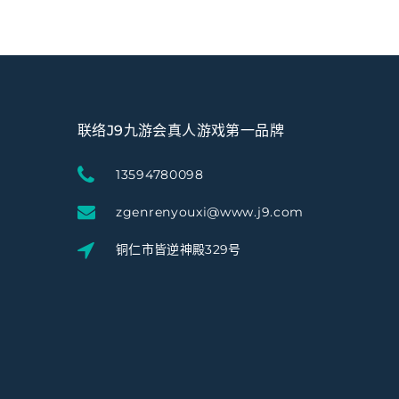
联络J9九游会真人游戏第一品牌
13594780098
zgenrenyouxi@www.j9.com
铜仁市皆逆神殿329号